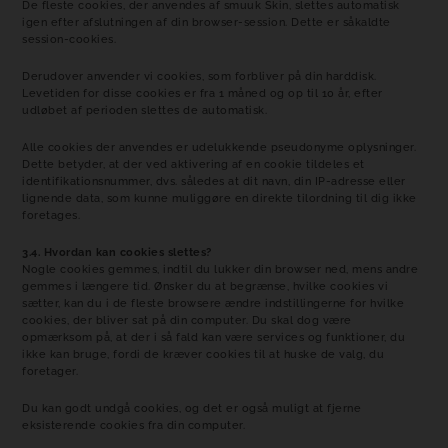
De fleste cookies, der anvendes af smuuk Skin, slettes automatisk
igen efter afslutningen af din browser-session. Dette er såkaldte
session-cookies.
Derudover anvender vi cookies, som forbliver på din harddisk.
Levetiden for disse cookies er fra 1 måned og op til 10 år, efter
udløbet af perioden slettes de automatisk.
Alle cookies der anvendes er udelukkende pseudonyme oplysninger.
Dette betyder, at der ved aktivering af en cookie tildeles et
identifikationsnummer, dvs. således at dit navn, din IP-adresse eller
lignende data, som kunne muliggøre en direkte tilordning til dig ikke
foretages.
3.4. Hvordan kan cookies slettes?
Nogle cookies gemmes, indtil du lukker din browser ned, mens andre
gemmes i længere tid. Ønsker du at begrænse, hvilke cookies vi
sætter, kan du i de fleste browsere ændre indstillingerne for hvilke
cookies, der bliver sat på din computer. Du skal dog være
opmærksom på, at der i så fald kan være services og funktioner, du
ikke kan bruge, fordi de kræver cookies til at huske de valg, du
foretager.
Du kan godt undgå cookies, og det er også muligt at fjerne
eksisterende cookies fra din computer.