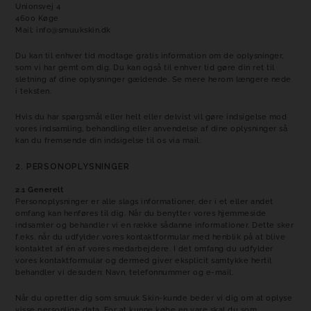
Unionsvej 4
4600 Køge
Mail: info@smuukskin.dk
Du kan til enhver tid modtage gratis information om de oplysninger,
som vi har gemt om dig. Du kan også til enhver tid gøre din ret til
sletning af dine oplysninger gældende. Se mere herom længere nede
i teksten.
Hvis du har spørgsmål eller helt eller delvist vil gøre indsigelse mod
vores indsamling, behandling eller anvendelse af dine oplysninger så
kan du fremsende din indsigelse til os via mail.
2. PERSONOPLYSNINGER
2.1 Generelt
Personoplysninger er alle slags informationer, der i et eller andet
omfang kan henføres til dig. Når du benytter vores hjemmeside
indsamler og behandler vi en række sådanne informationer. Dette sker
f.eks. når du udfylder vores kontaktformular med henblik på at blive
kontaktet af én af vores medarbejdere. I det omfang du udfylder
vores kontaktformular og dermed giver eksplicit samtykke hertil
behandler vi desuden: Navn, telefonnummer og e-mail.
Når du opretter dig som smuuk Skin-kunde beder vi dig om at oplyse
visse personlige data. For at kunne købe en vare skal du som