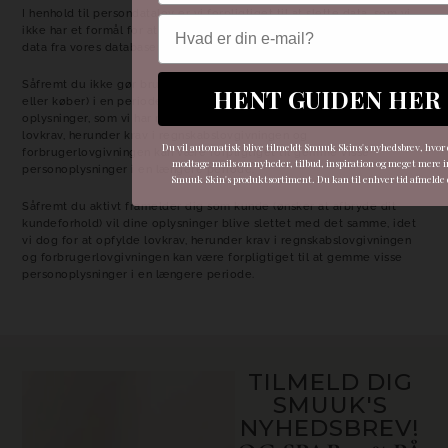
I henhold til persondatalov er vi forpligtiget til at slette data, som vi
Email
ikke har et formål for at opbevare. Det betyder at vi løbende sletter
data fra vores databaser ud fra følgende kriterier:
Såfremt du ikke gør brug af vores hjemmeside (logger ind, browser
HENT GUIDEN HER
eller køber) i en periode på 18 måneder, vil vi automatisk slette de
oplysninger, som vi har registeret om dig, idet vi dog for at opfylde
lovkrav, herunder krav i regnskabslovgivningen og
Du vil automatisk blive tilmeldt Smuuk Skins's nyhedsbrev, hvor d
forbrugerlovgivningen kan være forpligtiget til gemme visse
modtage mails om nyheder, tilbud, inspiration og meget mere i
personoplysninger i en længere periode.
Smuuk Skin's produktsortiment. Du kan til enhver tid afmelde d
Såfremt du aktivt framelder dig som kunde (ønsker at afbryde dit
kundeforhold) vil dine oplysninger blive slettet med det samme, idet
vi dog for at opfylde lovkrav, herunder krav i regnskabslovgivningen
og forbrugerlovgivningen kan være forpligtiget til at gemme visse
personoplysninger i en længere periode.
TILMELD DIG
SMUUK'S
NYHEDSBREV!