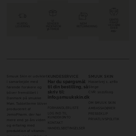
GRATIS
VI
FRAGT
HURTIG
SENDER
NEM
VED KØB
LEVERING
INDENFOR
RETURNERING
OVER
36 TIMER
499,-
Smuuk Skin
er udviklet
KUNDESERVICE
SMUUK SKIN
Har du spørgsmål
i samarbejde med
Hasselvej 1, 4780
til din bestilling, så
Stege
førende forskere og
skriv til:
CVR: 10216109
bliver fremstillet i
info@smuukskin.dk
Danmark på smukke
OM SMUUK SKIN
Møn. Tabletterne bliver
FORHANDLERLISTE
AMBASSADØRER
produceret af
LOG IND TIL
PRESSEKLIP
JemoPharm, der har
KUNDEKONTO
PRIVATLIVSPOLITIK
mere end 30 års viden
KONTAKT
og erfaring med
HANDELSBETINGELSER
produktion af vitamin-,