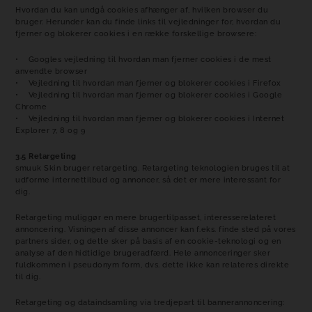
Hvordan du kan undgå cookies afhænger af, hvilken browser du
bruger. Herunder kan du finde links til vejledninger for, hvordan du
fjerner og blokerer cookies i en række forskellige browsere:
•
Googles vejledning til hvordan man fjerner cookies i de mest
anvendte browser
•
Vejledning til hvordan man fjerner og blokerer cookies i Firefox
•
Vejledning til hvordan man fjerner og blokerer cookies i Google
Chrome
•
Vejledning til hvordan man fjerner og blokerer cookies i Internet
Explorer 7, 8 og 9
3.5 Retargeting
smuuk Skin bruger retargeting. Retargeting teknologien bruges til at
udforme internettilbud og annoncer, så det er mere interessant for
dig.
Retargeting muliggør en mere brugertilpasset, interesserelateret
annoncering. Visningen af disse annoncer kan f.eks. finde sted på vores
partners sider, og dette sker på basis af en cookie-teknologi og en
analyse af den hidtidige brugeradfærd. Hele annonceringer sker
fuldkommen i pseudonym form, dvs. dette ikke kan relateres direkte
til dig.
Retargeting og dataindsamling via tredjepart til bannerannoncering: