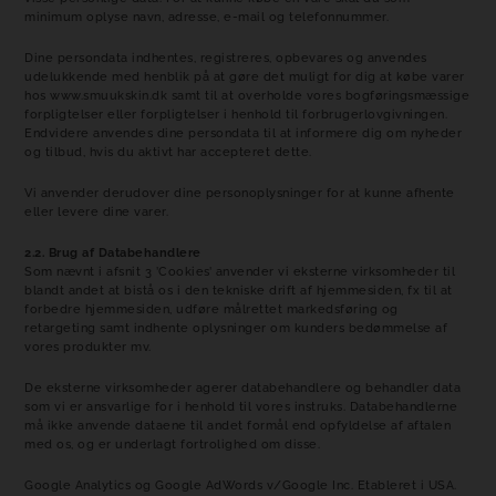
minimum oplyse navn, adresse, e-mail og telefonnummer.
Dine persondata indhentes, registreres, opbevares og anvendes
udelukkende med henblik på at gøre det muligt for dig at købe varer
hos www.smuukskin.dk samt til at overholde vores bogføringsmæssige
forpligtelser eller forpligtelser i henhold til forbrugerlovgivningen.
Endvidere anvendes dine persondata til at informere dig om nyheder
og tilbud, hvis du aktivt har accepteret dette.
Vi anvender derudover dine personoplysninger for at kunne afhente
eller levere dine varer.
2.2. Brug af Databehandlere
Som nævnt i afsnit 3 ’Cookies’ anvender vi eksterne virksomheder til
blandt andet at bistå os i den tekniske drift af hjemmesiden, fx til at
forbedre hjemmesiden, udføre målrettet markedsføring og
retargeting samt indhente oplysninger om kunders bedømmelse af
vores produkter mv.
De eksterne virksomheder agerer databehandlere og behandler data
som vi er ansvarlige for i henhold til vores instruks. Databehandlerne
må ikke anvende dataene til andet formål end opfyldelse af aftalen
med os, og er underlagt fortrolighed om disse.
Google Analytics og Google AdWords v/Google Inc. Etableret i USA.