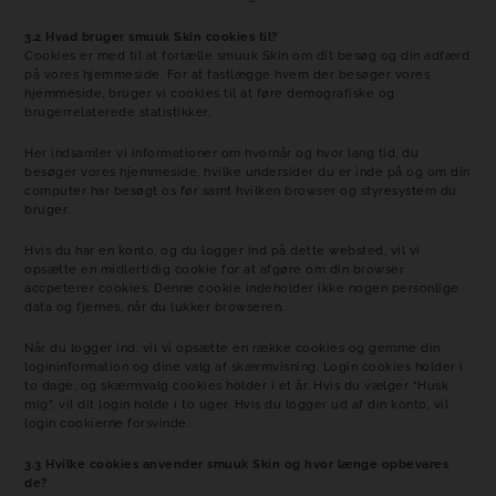
3.2 Hvad bruger smuuk Skin cookies til?
Cookies er med til at fortælle smuuk Skin om dit besøg og din adfærd
på vores hjemmeside. For at fastlægge hvem der besøger vores
hjemmeside, bruger vi cookies til at føre demografiske og
brugerrelaterede statistikker.
Her indsamler vi informationer om hvornår og hvor lang tid, du
besøger vores hjemmeside, hvilke undersider du er inde på og om din
computer har besøgt os før samt hvilken browser og styresystem du
bruger.
Hvis du har en konto, og du logger ind på dette websted, vil vi
opsætte en midlertidig cookie for at afgøre om din browser
accpeterer cookies. Denne cookie indeholder ikke nogen personlige
data og fjernes, når du lukker browseren.
Når du logger ind, vil vi opsætte en række cookies og gemme din
logininformation og dine valg af skærmvisning. Login cookies holder i
to dage, og skærmvalg cookies holder i et år. Hvis du vælger “Husk
mig”, vil dit login holde i to uger. Hvis du logger ud af din konto, vil
login cookierne forsvinde.
3.3 Hvilke cookies anvender smuuk Skin og hvor længe opbevares
de?