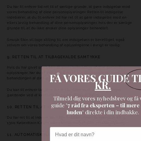
Du har til enhver tid ret til af særlige grunde, at gøre indsigelse mod
vores behandling af dine personoplysninger. Retten til indsigelse
indebærer, at du til enhver tid har ret til at gøre indsigelse mod en
ellers lovlig behandling af dine personoplysninger, hvis der er særlige
grunde til, at du ikke ønsker dine oplysninger behandlet.
Smuuk Skin vil tage stilling til, om indsigelsen er berettiget, også
selvom om vores behandling af oplysningerne i øvrigt er lovlig.
9. RETTEN TIL AT TILBAGEKALDE SAMTYKKE
Hvis du har givet samtykke til vores behandling af dine personlige
oplysninger, har du til enhver tid ret til at tilbagekalde dit samtykke til
FÅ VORES GUIDE T
behandlingen af dine persondata.
KR.
Du kan til enhver tid gøre din ret til sletning af dine oplysninger
gældende ved at kontakte os på info@smuukskin.dk
Tilmeld dig vores nyhedsbrev og få 
guide "
7 råd fra eksperten – til mere 
10. RETTEN TIL AT KLAGE
huden
" direkte i din indbakke.
Du har ret til at indgive en klage til Datatilsynet, Borgergade 28, 5,
1300 København K over vores behandling af dine personoplysninger.
Navn
11. AUTOMATISK SLETNING AF PERSONDATA