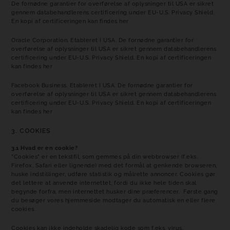
De fornødne garantier for overførelse af oplysninger til USA er sikret
gennem databehandlerens certificering under EU-U.S. Privacy Shield.
En kopi af certificeringen kan findes
her
Oracle Corporation. Etableret I USA. De fornødne garantier for
overførelse af oplysninger til USA er sikret gennem databehandlerens
certificering under EU-U.S. Privacy Shield. En kopi af certificeringen
kan findes
her
Facebook Business. Etableret I USA. De fornødne garantier for
overførelse af oplysninger til USA er sikret gennem databehandlerens
certificering under EU-U.S. Privacy Shield. En kopi af certificeringen
kan findes
her
3. COOKIES
3.1 Hvad er en cookie?
”Cookies” er en tekstfil, som gemmes på din webbrowser (f.eks.
Firefox, Safari eller lignende) med det formål at genkende browseren,
huske indstillinger, udføre statistik og målrette annoncer. Cookies gør
det lettere at anvende internettet, fordi du ikke hele tiden skal
begynde forfra, men internettet husker dine præferencer. Første gang
du besøger vores hjemmeside modtager du automatisk en eller flere
cookies.
Cookies kan ikke indeholde skadelig kode som f.eks. virus.