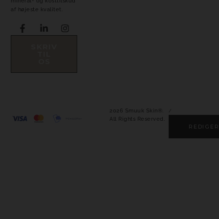
mineral- og kosttilskud
af højeste kvalitet.
SKRIV
TIL
OS
2026 Smuuk Skin®.
/
All Rights Reserved.
REDIGER