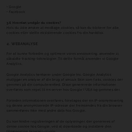
• Google
• Facebook
3.6 Hvordan undgår du cookies?
Hvis du ikke ønsker at modtage cookies, så kan du blokere for alle
cookies eller slette eksisterende cookies fra din harddisk.
4. WEBANALYSE
For at kunne forbedre og optimere vores annoncering, anvender vi
såkaldte tracking-teknologier. Til dette formål anvender vi Google
Analytics.
Google Analytics henhører under Google Inc. Google Analytics
muliggør en analyse af din brug af smuuk Skin som f.eks. cookies der
gemmes på din computerenhed. Disse genererede informationer
overføres som regel til en server hos Google i USA og gemmes der.
Forinden informationen overføres, foretages der en IP-anonymisering
og denne anonymiserede IP-adresse der fremsendes fra din browser
sammenføres ikke med andre data hos Google.
Du kan hindre registreringen af de oplysninger, der genereres af
denne cookie hos Google, ved at downloade og installere den
tilgængelige browser-plugin: