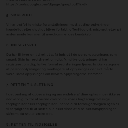
https://tools.google.com/dlpage/gaoptout?hl=dk
5. SIKKERHED
Vi har truffet tekniske foranstaltninger mod, at dine oplysninger
hændeligt eller ulovligt bliver fortabt, offentliggjort, misbrugt eller på
anden måde kommer til uvedkommendes kendskab.
6. INDSIGTSRET
Du har til hver en tid ret til at få indsigt i de personoplysninger, som
smuuk Skin har registreret om dig. fx hvilke oplysninger vi har
registeret om dig, hvilke formål registeringen tjener, hvilke kategorier
af personoplysninger og modtagere af oplysninger der evt. måtte
være, samt oplysninger om hvorfra oplysningerne stammer.
7. RETTEN TIL SLETNING
I det omfang at opbevaring og anvendelse af dine oplysninger ikke er
nødvendig, fx for at kunne overholde vores bogføringsmæssige
forpligtelser eller forpligtelser i henhold til forbrugerlovgivningen er
vi forpligtede til at slette alle eller visse af dine personoplysninger,
såfremt du skulle ønske det.
8. RETTEN TIL INDSIGELSE